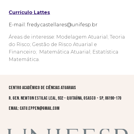
Currículo Lattes
E-mail:
fredy.castellares@unifesp.br
Áreas de interesse: Modelagem Atuarial; Teoria
do Risco; Gestão de Risco Atuarial e
Financeiro; Matemática Atuarial; Estatística
Matemática.
Centro Acadêmico de Ciências Atuariais
R. Gen. Newton Estilac Leal, 932 - Quitaúna, Osasco - SP, 06190-170
Email: catu.eppen@gmail.com